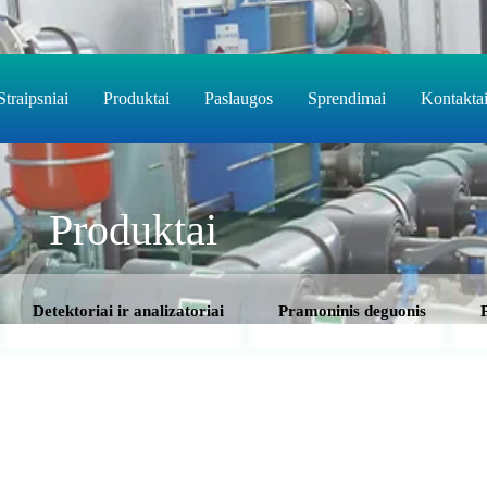
Straipsniai
Produktai
Paslaugos
Sprendimai
Kontakta
Produktai
Detektoriai ir analizatoriai
Pramoninis deguonis