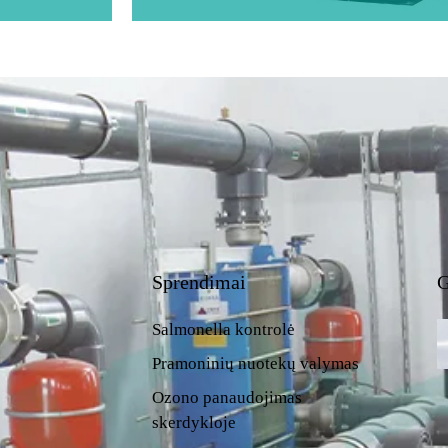
Sprendimai
G
Salmonella kontrolė
Pramoninių nuotekų valymas
Ozono panaudojimas
skerdykloje