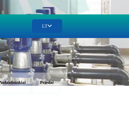
i
LT
Puslaidininkiai
Priedai