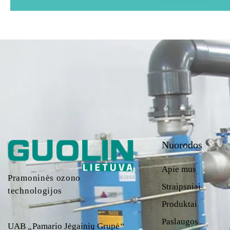
Nuorodos
Apie mus
Pramoninės ozono
Straipsniai
technologijos
Produktai
Paslaugos
UAB
„
Pamario Jėgainių Grupė
“