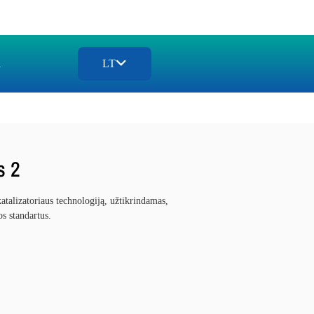
i
LT
s 2
atalizatoriaus technologiją, užtikrindamas,
s standartus.