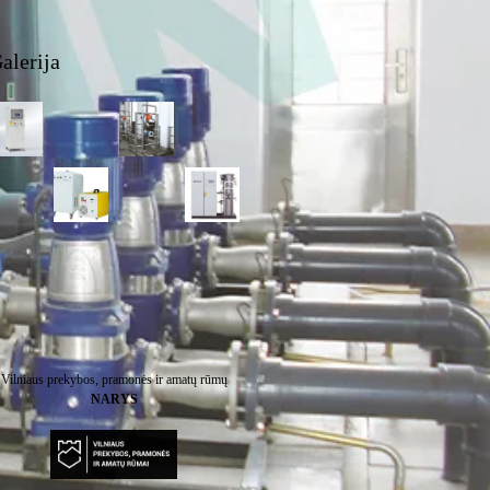
alerija
Vilniaus prekybos, pramonės ir amatų rūmų
NARYS