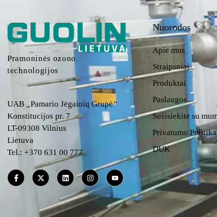
Nuorodos
Apie mus
Pramoninės ozono
Straipsniai
technologijos
Produktai
Paslaugos
UAB
„
Pamario Jėgainių Grupė
“
Konstitucijos pr. 7
Susisiekite su mu
LT-09308 Vilnius
Privatumo Politika
Lietuva
DUK
Tel.: +370 631 00 777