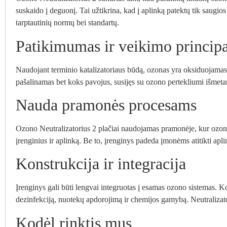
suskaido į deguonį. Tai užtikrina, kad į aplinką patektų tik saugios
tarptautinių normų bei standartų.
Patikimumas ir veikimo princip
Naudojant terminio katalizatoriaus būdą, ozonas yra oksiduojamas 
pašalinamas bet koks pavojus, susijęs su ozono pertekliumi išmeta
Nauda pramonės procesams
Ozono Neutralizatorius 2 plačiai naudojamas pramonėje, kur ozono g
įrenginius ir aplinką. Be to, įrenginys padeda įmonėms atitikti a
Konstrukcija ir integracija
Įrenginys gali būti lengvai integruotas į esamas ozono sistemas. Ko
dezinfekciją, nuotekų apdorojimą ir chemijos gamybą. Neutralizator
Kodėl rinktis mus