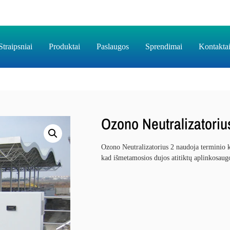
Straipsniai
Produktai
Paslaugos
Sprendimai
Kontakta
Ozono Neutralizatoriu
Ozono Neutralizatorius 2 naudoja terminio k
kad išmetamosios dujos atitiktų aplinkosaugo