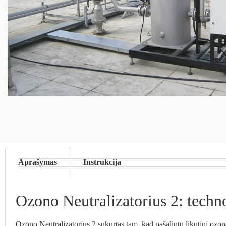
Aprašymas
Instrukcija
Ozono Neutralizatorius 2: techn
Ozono Neutralizatorius 2 sukurtas tam, kad pašalintų likutinį ozon