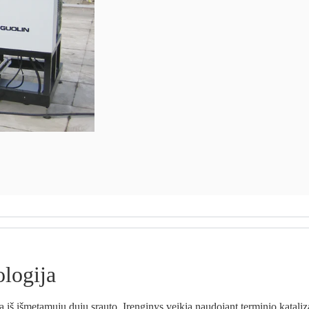
ologija
ą iš išmetamųjų dujų srauto. Įrenginys veikia naudojant terminio katali