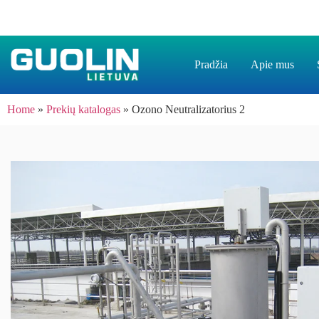
Pradžia
Apie mus
Home
»
Prekių katalogas
»
Ozono Neutralizatorius 2