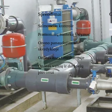
Sprendimai
G
Salmonella kontrolė
Pramoninių nuotekų valymas
Ozono panaudojimas
skerdykloje
Ozonavimas ventiliacijoje
mis
Ozonas vaisių ir daržovių
plovimui