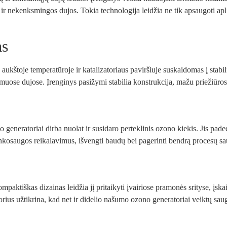
 ir nekenksmingos dujos. Tokia technologija leidžia ne tik apsaugoti aplin
as
aukštoje temperatūroje ir katalizatoriaus paviršiuje suskaidomas į stab
muose dujose. Įrenginys pasižymi stabilia konstrukcija, mažu priežiūro
eneratoriai dirba nuolat ir susidaro perteklinis ozono kiekis. Jis pade
plinkosaugos reikalavimus, išvengti baudų bei pagerinti bendrą procesų 
mpaktiškas dizainas leidžia jį pritaikyti įvairiose pramonės srityse, įsk
ius užtikrina, kad net ir didelio našumo ozono generatoriai veiktų saug