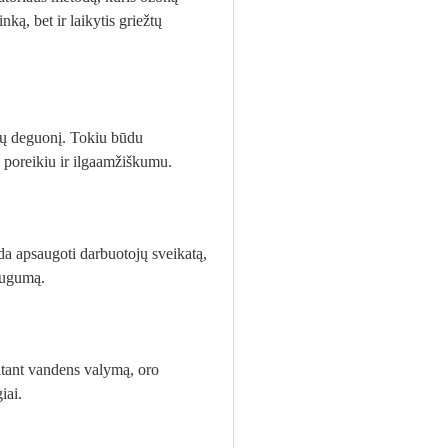
ką, bet ir laikytis griežtų
ilų deguonį. Tokiu būdu
s poreikiu ir ilgaamžiškumu.
da apsaugoti darbuotojų sveikatą,
saugumą.
aitant vandens valymą, oro
iai.