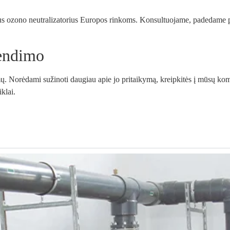
imus ozono neutralizatorius Europos rinkoms. Konsultuojame, padedame pa
rendimo
ų. Norėdami sužinoti daugiau apie jo pritaikymą, kreipkitės į mūsų ko
klai.