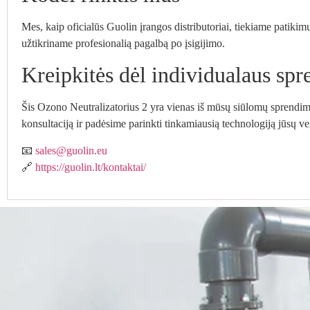
Mes, kaip oficialūs Guolin įrangos distributoriai, tiekiame patik
užtikriname profesionalią pagalbą po įsigijimo.
Kreipkitės dėl individualaus sp
Šis Ozono Neutralizatorius 2 yra vienas iš mūsų siūlomų sprendim
konsultaciją ir padėsime parinkti tinkamiausią technologiją jūsų vei
📧
sales@guolin.eu
🔗
https://guolin.lt/kontaktai/