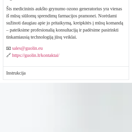
Šis medicininis aukšto grynumo ozono generatorius yra vienas
iš mūsų siūlomų sprendimų farmacijos pramonei. Norėdami
sužinoti daugiau apie jo pritaikymą, kreipkitės į mūsų komandą
– pateiksime profesionalią konsultaciją ir padėsime pasirinkti
tinkamiausią technologiją jūsų veiklai.
📧
sales@guolin.eu
🔗
https://guolin.lt/kontaktai/
Instrukcija