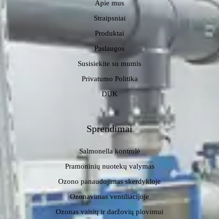
Apie mus
Straipsniai
Produktai
Paslaugos
Susisiekite su mumis
Privatumo Politika
DUK
Sprendimai
Salmonella kontrolė
Pramoninių nuotekų valymas
Ozono panaudojimas skerdykloje
Ozonavimas ventiliacijoje
Ozonas vaisių ir daržovių plovimui