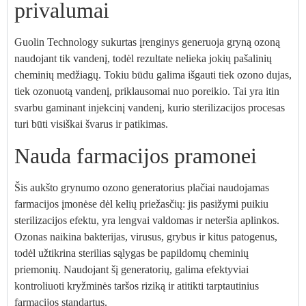
privalumai
Guolin Technology sukurtas įrenginys generuoja gryną ozoną
naudojant tik vandenį, todėl rezultate nelieka jokių pašalinių
cheminių medžiagų. Tokiu būdu galima išgauti tiek ozono dujas,
tiek ozonuotą vandenį, priklausomai nuo poreikio. Tai yra itin
svarbu gaminant injekcinį vandenį, kurio sterilizacijos procesas
turi būti visiškai švarus ir patikimas.
Nauda farmacijos pramonei
Šis aukšto grynumo ozono generatorius plačiai naudojamas
farmacijos įmonėse dėl kelių priežasčių: jis pasižymi puikiu
sterilizacijos efektu, yra lengvai valdomas ir neteršia aplinkos.
Ozonas naikina bakterijas, virusus, grybus ir kitus patogenus,
todėl užtikrina sterilias sąlygas be papildomų cheminių
priemonių. Naudojant šį generatorių, galima efektyviai
kontroliuoti kryžminės taršos riziką ir atitikti tarptautinius
farmacijos standartus.