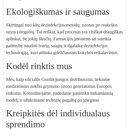
Ekologiškumas ir saugumas
Skirtingai nuo kitų dezinfekcijos metodų, ozonas po reakcijos
suyra į deguonį. Tai reiškia, kad procesas yra visiškai draugiškas
aplinkai, be jokių likučių. Farmacijos įmonėms tai suteikia
galimybę naudoti tvarią, saugią ir ilgalaikę dezinfekcijos
technologiją, kuri atitinka griežčiausius kokybės reikalavimus.
Kodėl rinktis mus
Mes, kaip oficialūs Guolin įrangos distributoriai, tiekiame
medicininius aukšto grynumo ozono generatorius Europos
rinkoms. Konsultuojame, padedame pasirinkti tinkamiausią
modelį ir užtikriname techninę pagalbą po įdiegimo.
Kreipkitės dėl individualaus
sprendimo