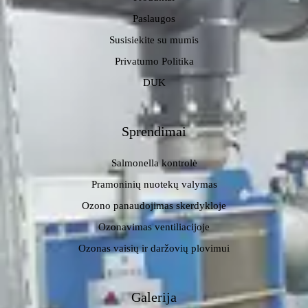
Paslaugos
Susisiekite su mumis
Privatumo Politika
DUK
Sprendimai
Salmonella kontrolė
Pramoninių nuotekų valymas
Ozono panaudojimas skerdykloje
Ozonavimas ventiliacijoje
Ozonas vaisių ir daržovių plovimui
Galerija