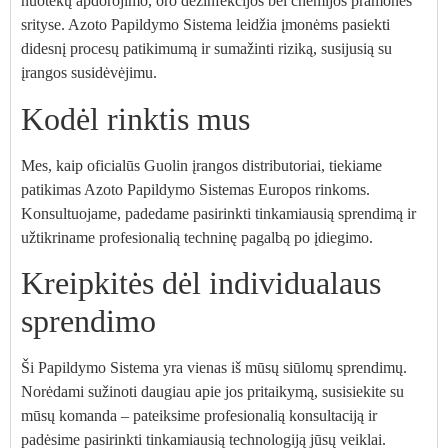
nuotekų apdorojimo, oro dezinfekcijos bei chemijos pramonės
srityse. Azoto Papildymo Sistema leidžia įmonėms pasiekti
didesnį procesų patikimumą ir sumažinti riziką, susijusią su
įrangos susidėvėjimu.
Kodėl rinktis mus
Mes, kaip oficialūs Guolin įrangos distributoriai, tiekiame
patikimas Azoto Papildymo Sistemas Europos rinkoms.
Konsultuojame, padedame pasirinkti tinkamiausią sprendimą ir
užtikriname profesionalią techninę pagalbą po įdiegimo.
Kreipkitės dėl individualaus
sprendimo
Ši Papildymo Sistema yra vienas iš mūsų siūlomų sprendimų.
Norėdami sužinoti daugiau apie jos pritaikymą, susisiekite su
mūsų komanda – pateiksime profesionalią konsultaciją ir
padėsime pasirinkti tinkamiausią technologiją jūsų veiklai.