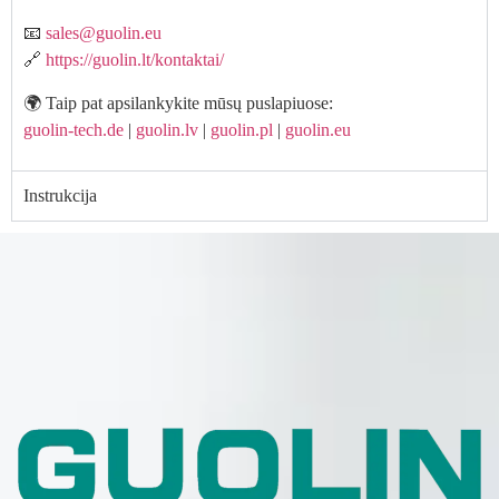
📧
sales@guolin.eu
🔗
https://guolin.lt/kontaktai/
🌍 Taip pat apsilankykite mūsų puslapiuose:
guolin-tech.de
|
guolin.lv
|
guolin.pl
|
guolin.eu
Instrukcija