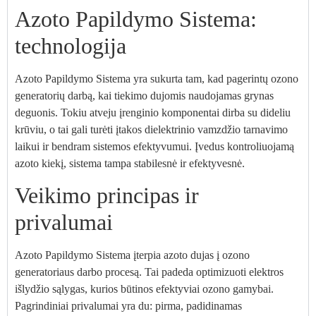
Azoto Papildymo Sistema:
technologija
Azoto Papildymo Sistema yra sukurta tam, kad pagerintų ozono
generatorių darbą, kai tiekimo dujomis naudojamas grynas
deguonis. Tokiu atveju įrenginio komponentai dirba su dideliu
krūviu, o tai gali turėti įtakos dielektrinio vamzdžio tarnavimo
laikui ir bendram sistemos efektyvumui. Įvedus kontroliuojamą
azoto kiekį, sistema tampa stabilesnė ir efektyvesnė.
Veikimo principas ir
privalumai
Azoto Papildymo Sistema įterpia azoto dujas į ozono
generatoriaus darbo procesą. Tai padeda optimizuoti elektros
išlydžio sąlygas, kurios būtinos efektyviai ozono gamybai.
Pagrindiniai privalumai yra du: pirma, padidinamas